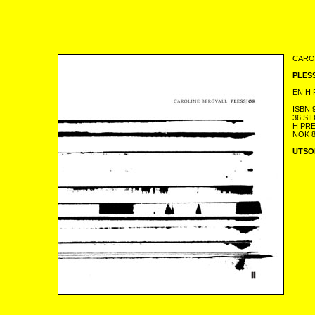
CARO
PLES
EN H 
ISBN 
36 SI
H PRE
NOK 
UTSO