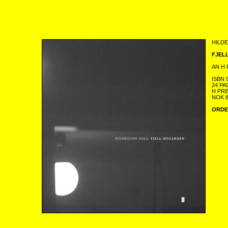
HILD
FJEL
AN H 
ISBN 
24 P
H PRE
NOK 
ORDE